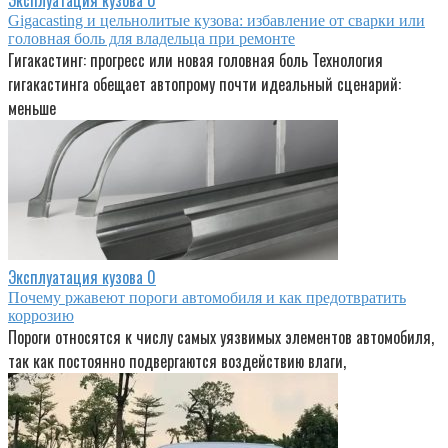
Эксплуатация кузова
0
Gigacasting и цельнолитые кузова: избавление от сварки или
головная боль для владельца при ремонте
Гигакастинг: прогресс или новая головная боль Технология
гигакастинга обещает автопрому почти идеальный сценарий:
меньше
Эксплуатация кузова
0
Почему ржавеют пороги автомобиля и как предотвратить
коррозию
Пороги относятся к числу самых уязвимых элементов автомобиля,
так как постоянно подвергаются воздействию влаги,