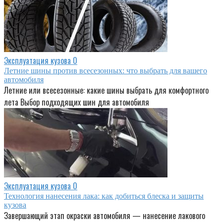
Эксплуатация кузова
0
Летние шины против всесезонных: что выбрать для вашего
автомобиля
Летние или всесезонные: какие шины выбрать для комфортного
лета Выбор подходящих шин для автомобиля
Эксплуатация кузова
0
Технология нанесения лака: как добиться блеска и защиты
кузова
Завершающий этап окраски автомобиля — нанесение лакового