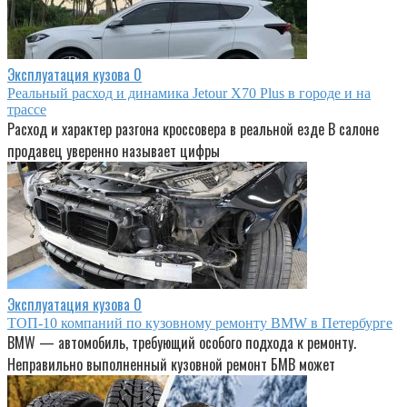
Эксплуатация кузова
0
Реальный расход и динамика Jetour X70 Plus в городе и на
трассе
Расход и характер разгона кроссовера в реальной езде В салоне
продавец уверенно называет цифры
Эксплуатация кузова
0
ТОП-10 компаний по кузовному ремонту BMW в Петербурге
BMW — автомобиль, требующий особого подхода к ремонту.
Неправильно выполненный кузовной ремонт БМВ может