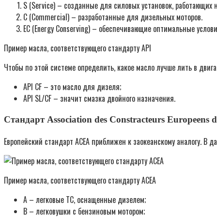
S (Service) – созданные для силовых установок, работающих 
C (Commercial) – разработанные для дизельных моторов.
EC (Energy Conserving) – обеспечивающие оптимальные усло
Пример масла, соответствующего стандарту API
Чтобы по этой системе определить, какое масло лучше лить в двиг
API СF – это масло для дизеля;
API SL/CF – значит смазка двойного назначения.
Стандарт Association des Constracteurs Europeens d
Европейский стандарт ACEA приближен к заокеанскому аналогу. В д
Пример масла, соответствующего стандарту ACEA
А – легковые ТС, оснащенные дизелем;
В – легковушки с бензиновым мотором;