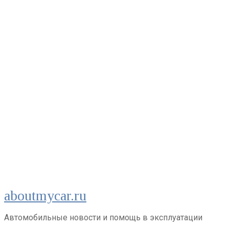
Перейти
aboutmycar.ru
к
контенту
Автомобильные новости и помощь в эксплуатации