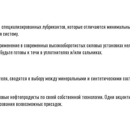
специализированных лубрикантов, которые отличаются минимальным 
ю систему.
применение в современных высокооборотистых силовых установках не
будьте готовы к течи в уплотнителях и/или сальниках.
теля, сводятся к выбору между минеральными и синтетическими сост
зовые нефтепродукты по своей собственной технологии. Одни акцен
ьзования всевозможных присадок.