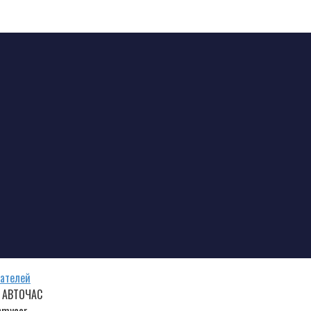
гателей
| АВТОЧАС