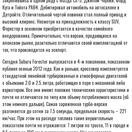
закрепившись в одном ряду с Мазда СХ-5, Джипом Чероки, Форд
Куга и Тойота РАВ4. Дебютировал автомобиль на автосалоне в
Детройте. Отличительной чертой новинки стал полный привод и
высокий клиренс. Несмотря на принадлежность к классу SUV,
Форестер в основном приобретается в качестве семейного
внедорожника. Примечательно, что версии, продающиеся на
японском рынке, разительно отличаются своей комплектацией от
тех, что производятся на эскпорт.
Сегодня Subaru Forester выпускается в 4-м поколении, показанном
публике осенью 2012 года. Как и раньше, кроссовер комплектуется
стандартной линейкой турбированных и атмосферных двигателей
с объемами 2.0 и 2.5 литра, работающих в паре с механикой либо
вариатором. Все они имеют похожие технические характеристики и
почти не отличаются по типу или объему потребляемого масла (об
этом немного дальше). Самая заряженная турбо-версия
разгоняется до сотни за 7.5 секунды, предельная скорость – 221
км/час. При этом на расходе топлива такие внушительные
показатели почти не отражаются: 7 литров по трассе, 11 в городе и