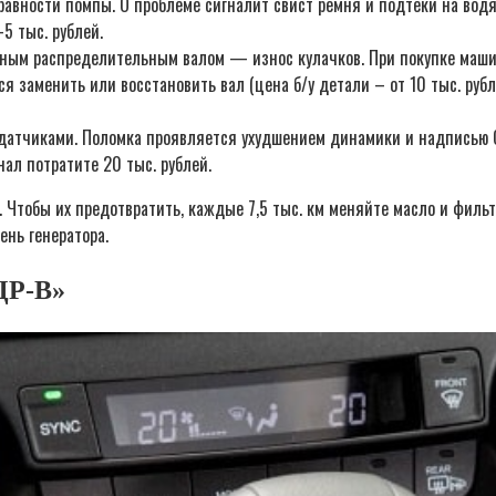
авности помпы. О проблеме сигналит свист ремня и подтеки на водян
5 тыс. рублей.
кным распределительным валом — износ кулачков. При покупке машин
я заменить или восстановить вал (цена б/у детали – от 10 тыс. рубл
датчиками. Поломка проявляется ухудшением динамики и надписью Ch
нал потратите 20 тыс. рублей.
 Чтобы их предотвратить, каждые 7,5 тыс. км меняйте масло и фильт
ень генератора.
ЦР-В»