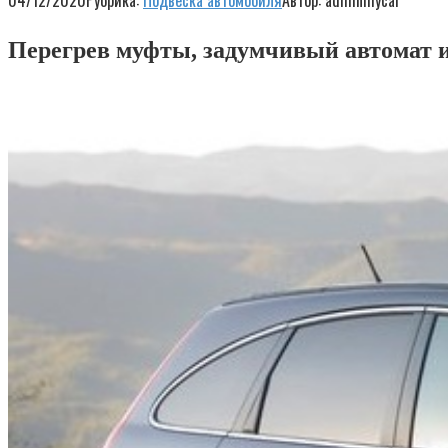
04/12/2020
Рубрика:
Подвеска автомобиля
Автор:
adminmycar
Перегрев муфты, задумчивый автомат и