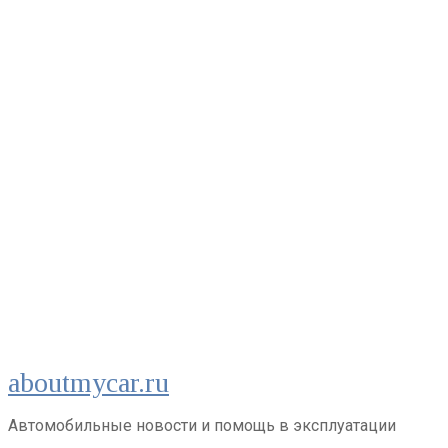
Перейти
aboutmycar.ru
к
контенту
Автомобильные новости и помощь в эксплуатации