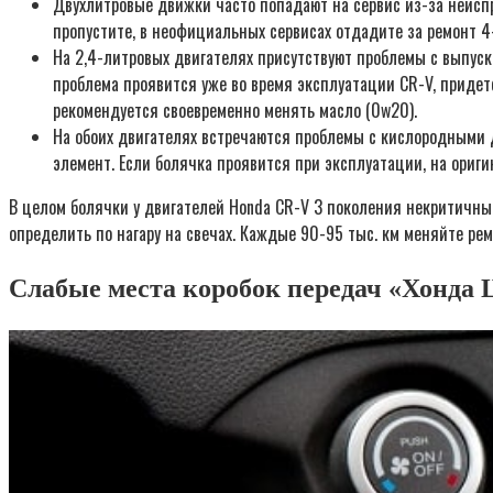
Двухлитровые движки часто попадают на сервис из-за неиспр
пропустите, в неофициальных сервисах отдадите за ремонт 4-
На 2,4-литровых двигателях присутствуют проблемы с выпус
проблема проявится уже во время эксплуатации CR-V, придетс
рекомендуется своевременно менять масло (0w20).
На обоих двигателях встречаются проблемы с кислородными 
элемент. Если болячка проявится при эксплуатации, на ориги
В целом болячки у двигателей Honda CR-V 3 поколения некритичны.
определить по нагару на свечах. Каждые 90-95 тыс. км меняйте рем
Слабые места коробок передач «Хонда 