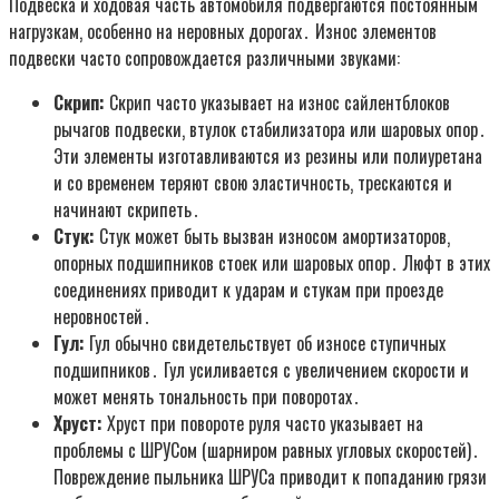
Подвеска и ходовая часть автомобиля подвергаются постоянным
нагрузкам‚ особенно на неровных дорогах․ Износ элементов
подвески часто сопровождается различными звуками:
Скрип:
Скрип часто указывает на износ сайлентблоков
рычагов подвески‚ втулок стабилизатора или шаровых опор․
Эти элементы изготавливаются из резины или полиуретана
и со временем теряют свою эластичность‚ трескаются и
начинают скрипеть․
Стук:
Стук может быть вызван износом амортизаторов‚
опорных подшипников стоек или шаровых опор․ Люфт в этих
соединениях приводит к ударам и стукам при проезде
неровностей․
Гул:
Гул обычно свидетельствует об износе ступичных
подшипников․ Гул усиливается с увеличением скорости и
может менять тональность при поворотах․
Хруст:
Хруст при повороте руля часто указывает на
проблемы с ШРУСом (шарниром равных угловых скоростей)․
Повреждение пыльника ШРУСа приводит к попаданию грязи