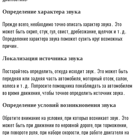
Определение характера звука
Прежде всего‚ необходимо точно описать характер звука․ Это
может быть скрип‚ стук‚ гул‚ свист‚ дребезжание‚ щелчок и т․д․
Определение характера звука поможет сузить круг возможных
причин․
Локализация источника звука
Постарайтесь определить‚ откуда исходит звук․ Это может быть
передняя или задняя часть автомобиля‚ моторный отсек‚ салон‚
колеса и т․д․ Попросите помощника понаблюдать за автомобилем
во время движения‚ чтобы точнее определить источник звука․
Определение условий возникновения звука
Обратите внимание на условия‚ при которых возникает звук․ Это
может быть при движении по неровной дороге‚ при торможении‚
при повороте руля‚ при наборе скорости‚ при работе двигателя на