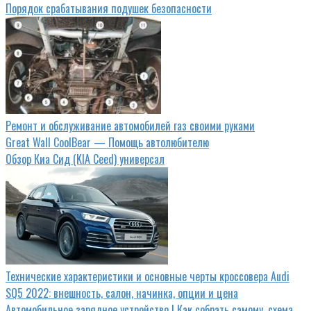
Порядок срабатывания подушек безопасности
Ремонт и обслуживание автомобилей газ своими руками
Great Wall CoolBear — Помощь автолюбителю
Обзор Киа Сид (KIA Ceed) универсал
Технические характеристики и основные черты кроссовера Audi
SQ5 2022: внешность, салон, начинка, опции и цена
Автомобильное зарядное устройство | Как собрать самому, схема