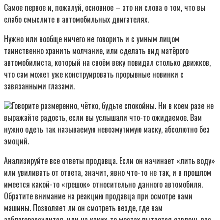
Самое первое и, пожалуй, основное – это ни слова о том, что вы
слабо смыслите в автомобильных двигателях.
Нужно или вообще ничего не говорить и с умным лицом
таинственно хранить молчание, или сделать вид матёрого
автомобилиста, который на своём веку повидал столько движков,
что сам может уже конструировать прорывные новинки с
завязанными глазами.
Говорите размеренно, чётко, будьте спокойны. Ни в коем разе не
выражайте радость, если вы услышали что-то ожидаемое. Вам
нужно одеть так называемую невозмутимую маску, абсолютно без
эмоций.
Анализируйте все ответы продавца. Если он начинает «лить воду»
или увиливать от ответа, значит, явно что-то не так, и в прошлом
имеется какой-то «грешок» относительно данного автомобиля.
Обратите внимание на реакцию продавца при осмотре вами
машины. Позволяет ли он смотреть везде, где вам
заблагорассудится, или на каких-то местах пытается отвлечь вас