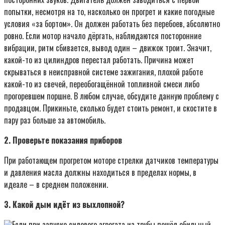
попытки, несмотря на то, насколько он прогрет и какие погодные
условия «за бортом». Он должен работать без перебоев, абсолютно
ровно. Если мотор начало дёргать, наблюдаются посторонние
вибрации, ритм сбивается, вывод один – движок троит. Значит,
какой-то из цилиндров перестал работать. Причина может
скрываться в неисправной системе зажигания, плохой работе
какой-то из свечей, переобогащённой топливной смеси либо
прогоревшем поршне. В любом случае, обсудите данную проблему с
продавцом. Прикиньте, сколько будет стоить ремонт, и скостите в
пару раз больше за автомобиль.
2. Проверьте показания приборов
При работающем прогретом моторе стрелки датчиков температуры
и давления масла должны находиться в пределах нормы, в
идеале – в среднем положении.
3. Какой дым идёт из выхлопной?
Если при запуске силового агрегата из трубы пошёл обильный